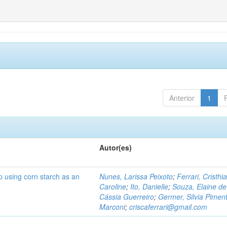
Anterior
1
Autor(es)
p using corn starch as an
Nunes, Larissa Peixoto
;
Ferrari, Cristhi
Caroline
;
Ito, Danielle
;
Souza, Elaine de
Cássia Guerreiro
;
Germer, Silvia Piment
Marconi
;
criscaferrari@gmail.com