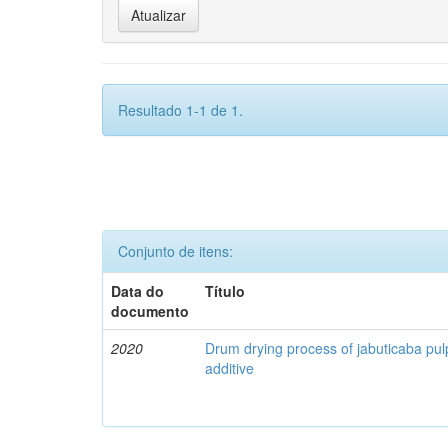
Resultado 1-1 de 1.
Conjunto de itens:
Data do
Título
documento
2020
Drum drying process of jabuticaba pul
additive