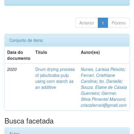
Anterior
1
Póximo
Conjunto de itens:
Data do
Título
Autor(es)
documento
2020
Drum drying process
Nunes, Larissa Peixoto
;
of jabuticaba pulp
Ferrari, Cristhiane
using corn starch as
Caroline
;
Ito, Danielle
;
an additive
Souza, Elaine de Cássia
Guerreiro
;
Germer,
Silvia Pimentel Marconi
;
criscaferrari@gmail.com
Busca facetada
Autor