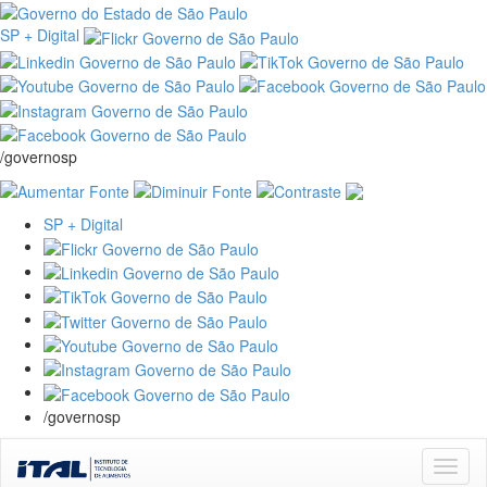
SP + Digital
/governosp
SP + Digital
/governosp
Skip
navigation