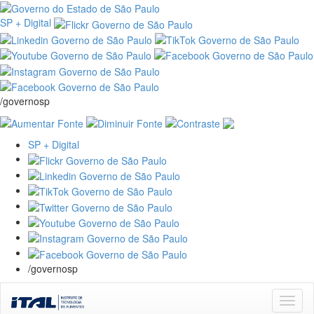
SP + Digital
/governosp
SP + Digital
/governosp
Skip
navigation