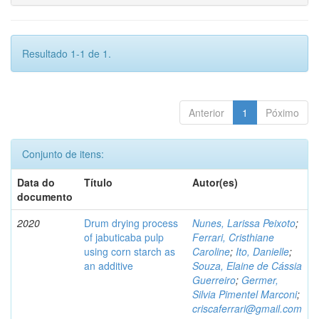
Resultado 1-1 de 1.
Anterior
1
Póximo
Conjunto de itens:
Data do
Título
Autor(es)
documento
2020
Drum drying process
Nunes, Larissa Peixoto
;
of jabuticaba pulp
Ferrari, Cristhiane
using corn starch as
Caroline
;
Ito, Danielle
;
an additive
Souza, Elaine de Cássia
Guerreiro
;
Germer,
Silvia Pimentel Marconi
;
criscaferrari@gmail.com