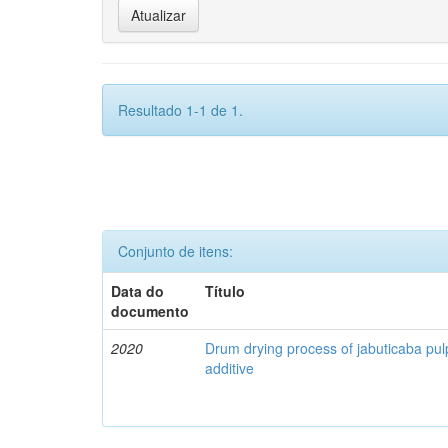
Resultado 1-1 de 1.
Conjunto de itens:
Data do
Título
documento
2020
Drum drying process of jabuticaba pul
additive