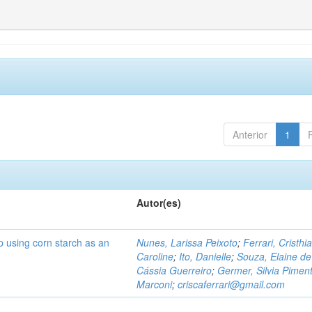
Anterior
1
Autor(es)
p using corn starch as an
Nunes, Larissa Peixoto
;
Ferrari, Cristhi
Caroline
;
Ito, Danielle
;
Souza, Elaine de
Cássia Guerreiro
;
Germer, Silvia Piment
Marconi
;
criscaferrari@gmail.com