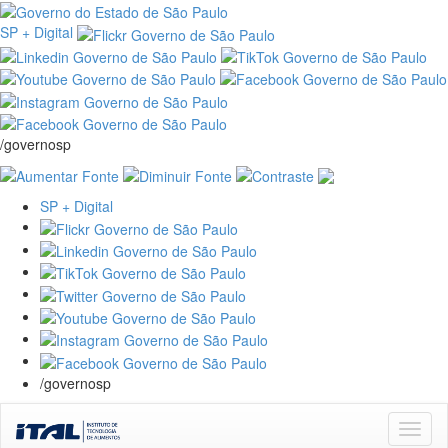
SP + Digital
/governosp
SP + Digital
/governosp
Skip
navigation