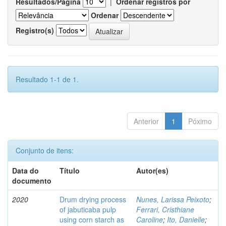
Resultados/Página
|
Ordenar registros por
Ordenar
Registro(s)
Resultado 1-1 de 1.
Anterior
1
Póximo
Conjunto de itens:
Data do
Título
Autor(es)
documento
2020
Drum drying process
Nunes, Larissa Peixoto
;
of jabuticaba pulp
Ferrari, Cristhiane
using corn starch as
Caroline
;
Ito, Danielle
;