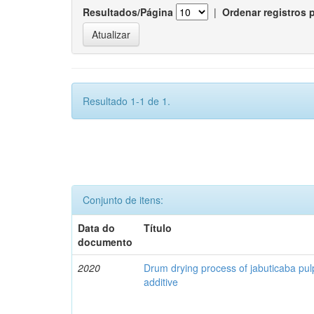
Resultados/Página
|
Ordenar registros 
Resultado 1-1 de 1.
Conjunto de itens:
Data do
Título
documento
2020
Drum drying process of jabuticaba pul
additive