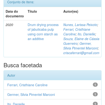
Conjunto de itens:
Data do
Título
Autor(es)
documento
2020
Drum drying process
Nunes, Larissa Peixoto
;
of jabuticaba pulp
Ferrari, Cristhiane
using corn starch as
Caroline
;
Ito, Danielle
;
an additive
Souza, Elaine de Cássia
Guerreiro
;
Germer,
Silvia Pimentel Marconi
;
criscaferrari@gmail.com
Busca facetada
Autor
Ferrari, Cristhiane Caroline
1
Germer, Silvia Pimentel Marconi
1
Ito, Danielle
1