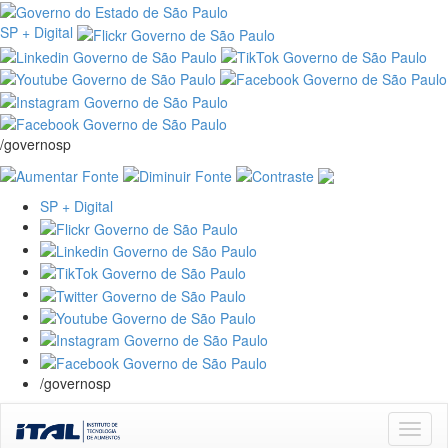
SP + Digital
/governosp
SP + Digital
/governosp
Skip
navigation