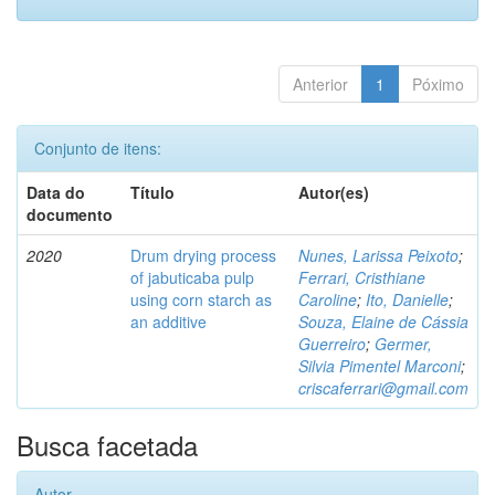
Anterior
1
Póximo
Conjunto de itens:
Data do
Título
Autor(es)
documento
2020
Drum drying process
Nunes, Larissa Peixoto
;
of jabuticaba pulp
Ferrari, Cristhiane
using corn starch as
Caroline
;
Ito, Danielle
;
an additive
Souza, Elaine de Cássia
Guerreiro
;
Germer,
Silvia Pimentel Marconi
;
criscaferrari@gmail.com
Busca facetada
Autor