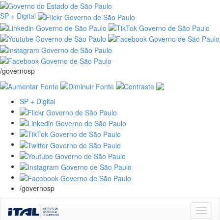
SP + Digital
/governosp
SP + Digital
/governosp
Skip
navigation