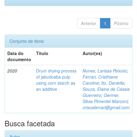
Anterior
1
Póximo
Conjunto de itens:
Data do
Título
Autor(es)
documento
2020
Drum drying process
Nunes, Larissa Peixoto
;
of jabuticaba pulp
Ferrari, Cristhiane
using corn starch as
Caroline
;
Ito, Danielle
;
an additive
Souza, Elaine de Cássia
Guerreiro
;
Germer,
Silvia Pimentel Marconi
;
criscaferrari@gmail.com
Busca facetada
Autor