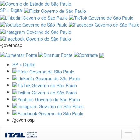
SP + Digital
/governosp
SP + Digital
/governosp
Skip
navigation