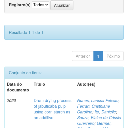
Registro(s)
Resultado 1-1 de 1.
Anterior
1
Póximo
Conjunto de itens:
Data do
Título
Autor(es)
documento
2020
Drum drying process
Nunes, Larissa Peixoto
;
of jabuticaba pulp
Ferrari, Cristhiane
using corn starch as
Caroline
;
Ito, Danielle
;
an additive
Souza, Elaine de Cássia
Guerreiro
;
Germer,