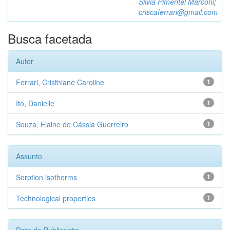
Silvia Pimentel Marconi
;
criscaferrari@gmail.com
Busca facetada
Autor
Ferrari, Cristhiane Caroline
1
Ito, Danielle
1
Souza, Elaine de Cássia Guerreiro
1
Assunto
Sorption isotherms
1
Technological properties
1