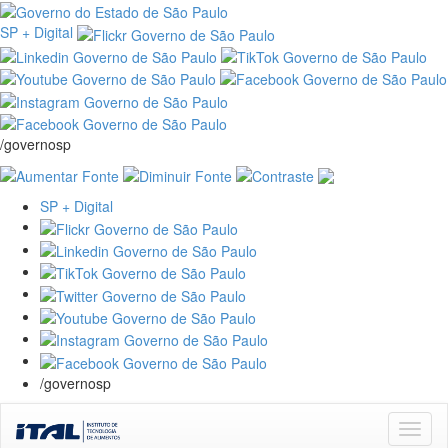
SP + Digital
/governosp
SP + Digital
/governosp
Skip
navigation