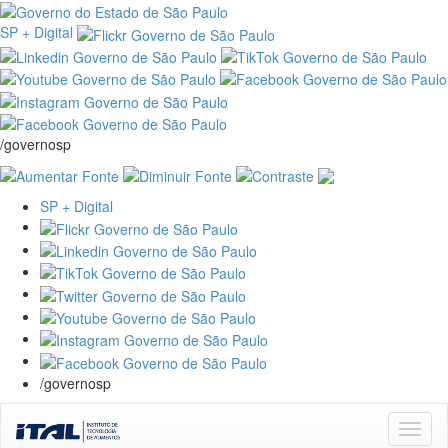
SP + Digital
/governosp
SP + Digital
/governosp
Skip
navigation