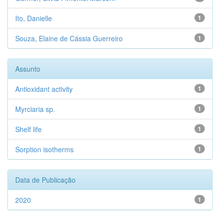
Ito, Danielle
1
Souza, Elaine de Cássia Guerreiro
1
Assunto
Antioxidant activity
1
Myrciaria sp.
1
Shelf life
1
Sorption isotherms
1
Data de Publicação
2020
1