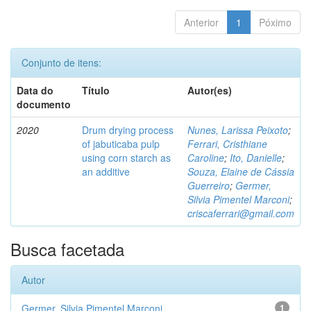
Anterior
1
Póximo
Conjunto de itens:
Data do
Título
Autor(es)
documento
2020
Drum drying process
Nunes, Larissa Peixoto
;
of jabuticaba pulp
Ferrari, Cristhiane
using corn starch as
Caroline
;
Ito, Danielle
;
an additive
Souza, Elaine de Cássia
Guerreiro
;
Germer,
Silvia Pimentel Marconi
;
criscaferrari@gmail.com
Busca facetada
Autor
Germer, Silvia Pimentel Marconi
1