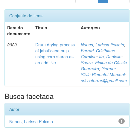
Conjunto de itens:
Data do
Título
Autor(es)
documento
2020
Drum drying process
Nunes, Larissa Peixoto
;
of jabuticaba pulp
Ferrari, Cristhiane
using corn starch as
Caroline
;
Ito, Danielle
;
an additive
Souza, Elaine de Cássia
Guerreiro
;
Germer,
Silvia Pimentel Marconi
;
criscaferrari@gmail.com
Busca facetada
Autor
Nunes, Larissa Peixoto
1