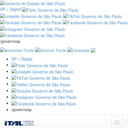
SP + Digital
/governosp
SP + Digital
/governosp
Skip
navigation