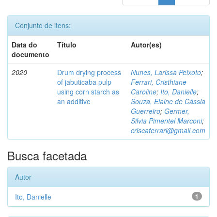
Conjunto de itens:
Data do
Título
Autor(es)
documento
2020
Drum drying process
Nunes, Larissa Peixoto
;
of jabuticaba pulp
Ferrari, Cristhiane
using corn starch as
Caroline
;
Ito, Danielle
;
an additive
Souza, Elaine de Cássia
Guerreiro
;
Germer,
Silvia Pimentel Marconi
;
criscaferrari@gmail.com
Busca facetada
Autor
Ito, Danielle
1