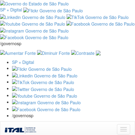
SP + Digital
/governosp
SP + Digital
/governosp
Skip
navigation