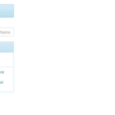
Póximo
ane
el