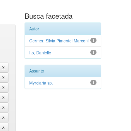
Busca facetada
Autor
Germer, Silvia Pimentel Marconi
1
Ito, Danielle
1
Assunto
Myrciaria sp.
1