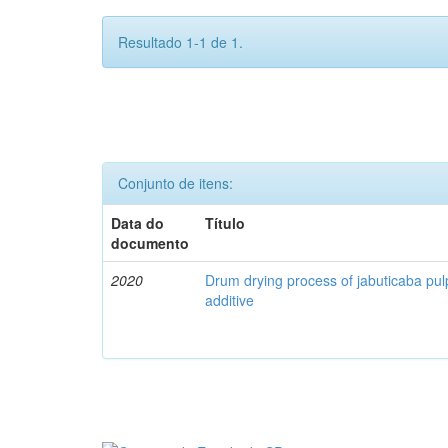
Resultado 1-1 de 1.
Conjunto de itens:
Data do
Título
documento
2020
Drum drying process of jabuticaba pul
additive