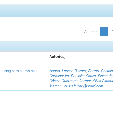
Anterior
1
Autor(es)
p using corn starch as an
Nunes, Larissa Peixoto
;
Ferrari, Cristhi
Caroline
;
Ito, Danielle
;
Souza, Elaine de
Cássia Guerreiro
;
Germer, Silvia Piment
Marconi
;
criscaferrari@gmail.com