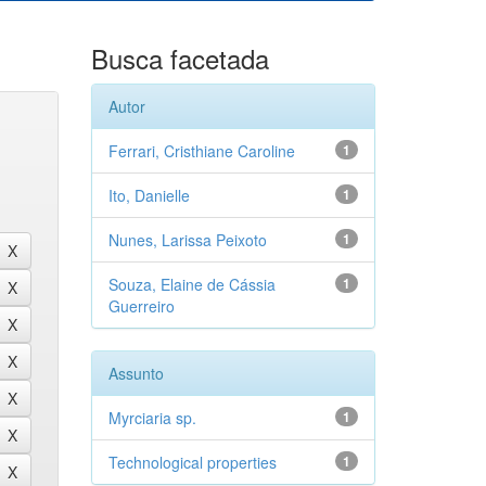
Busca facetada
Autor
Ferrari, Cristhiane Caroline
1
Ito, Danielle
1
Nunes, Larissa Peixoto
1
Souza, Elaine de Cássia
1
Guerreiro
Assunto
Myrciaria sp.
1
Technological properties
1