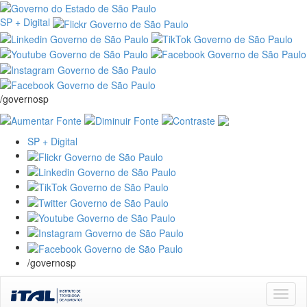
SP + Digital
/governosp
SP + Digital
/governosp
Skip
navigation