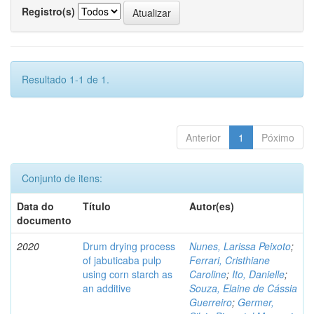
Registro(s)
Resultado 1-1 de 1.
Anterior
1
Póximo
Conjunto de itens:
Data do
Título
Autor(es)
documento
2020
Drum drying process
Nunes, Larissa Peixoto
;
of jabuticaba pulp
Ferrari, Cristhiane
using corn starch as
Caroline
;
Ito, Danielle
;
an additive
Souza, Elaine de Cássia
Guerreiro
;
Germer,