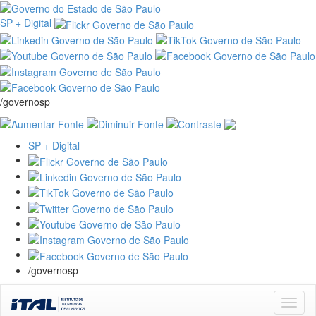
SP + Digital
/governosp
SP + Digital
/governosp
Skip
navigation