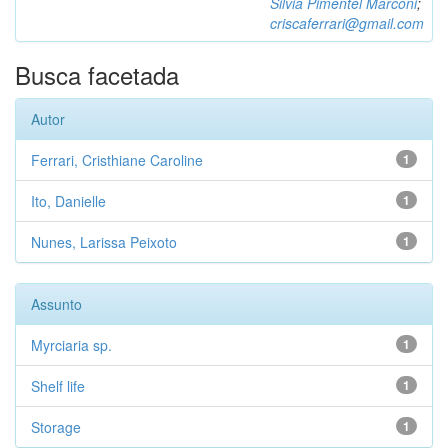
Silvia Pimentel Marconi
;
criscaferrari@gmail.com
Busca facetada
Autor
Ferrari, Cristhiane Caroline
1
Ito, Danielle
1
Nunes, Larissa Peixoto
1
Assunto
Myrciaria sp.
1
Shelf life
1
Storage
1