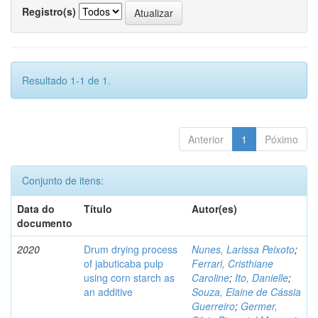
Registro(s)
Resultado 1-1 de 1.
Anterior
1
Póximo
Conjunto de itens:
Data do
Título
Autor(es)
documento
2020
Drum drying process
Nunes, Larissa Peixoto
;
of jabuticaba pulp
Ferrari, Cristhiane
using corn starch as
Caroline
;
Ito, Danielle
;
an additive
Souza, Elaine de Cássia
Guerreiro
;
Germer,