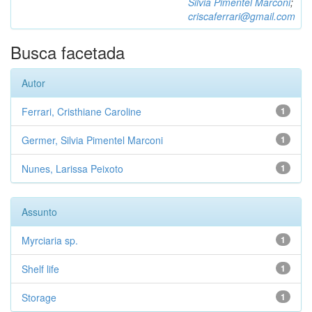
Silvia Pimentel Marconi
;
criscaferrari@gmail.com
Busca facetada
Autor
Ferrari, Cristhiane Caroline
1
Germer, Silvia Pimentel Marconi
1
Nunes, Larissa Peixoto
1
Assunto
Myrciaria sp.
1
Shelf life
1
Storage
1