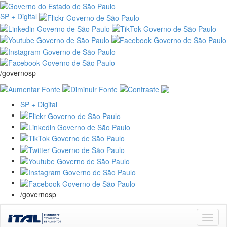
SP + Digital
/governosp
SP + Digital
/governosp
Skip
navigation