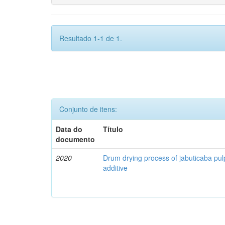
Resultado 1-1 de 1.
Conjunto de itens:
Data do
Título
documento
2020
Drum drying process of jabuticaba pul
additive