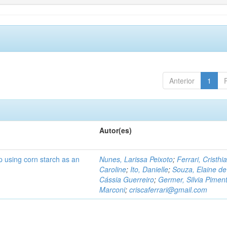
Anterior
1
Autor(es)
p using corn starch as an
Nunes, Larissa Peixoto
;
Ferrari, Cristhi
Caroline
;
Ito, Danielle
;
Souza, Elaine de
Cássia Guerreiro
;
Germer, Silvia Piment
Marconi
;
criscaferrari@gmail.com