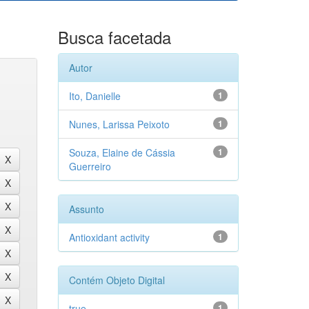
Busca facetada
Autor
Ito, Danielle
1
Nunes, Larissa Peixoto
1
Souza, Elaine de Cássia
1
Guerreiro
Assunto
Antioxidant activity
1
Contém Objeto Digital
true
1