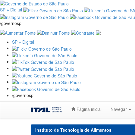
SP + Digital
/governosp
SP + Digital
/governosp
Skip
Página inicial
Navegar
navigation
Instituto de Tecnologia de Alimentos