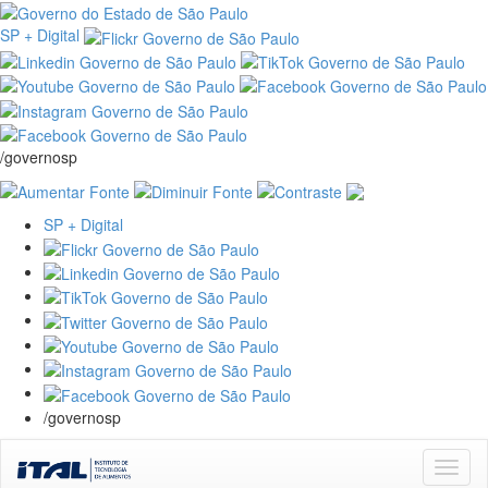
SP + Digital
/governosp
SP + Digital
/governosp
Skip
navigation