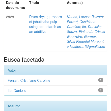
Data do
Título
Autor(es)
documento
2020
Drum drying process
Nunes, Larissa Peixoto
;
of jabuticaba pulp
Ferrari, Cristhiane
using corn starch as
Caroline
;
Ito, Danielle
;
an additive
Souza, Elaine de Cássia
Guerreiro
;
Germer,
Silvia Pimentel Marconi
;
criscaferrari@gmail.com
Busca facetada
Autor
Ferrari, Cristhiane Caroline
1
Ito, Danielle
1
Assunto