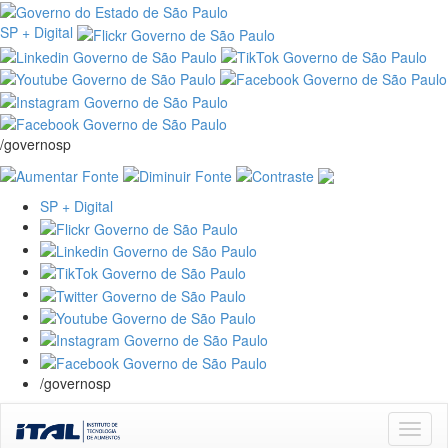
SP + Digital
/governosp
SP + Digital
/governosp
Skip
navigation