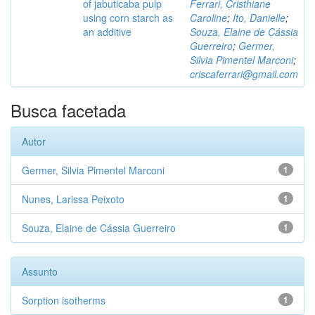
of jabuticaba pulp
Ferrari, Cristhiane
using corn starch as
Caroline
;
Ito, Danielle
;
an additive
Souza, Elaine de Cássia
Guerreiro
;
Germer,
Silvia Pimentel Marconi
;
criscaferrari@gmail.com
Busca facetada
Autor
Germer, Silvia Pimentel Marconi
1
Nunes, Larissa Peixoto
1
Souza, Elaine de Cássia Guerreiro
1
Assunto
Sorption isotherms
1