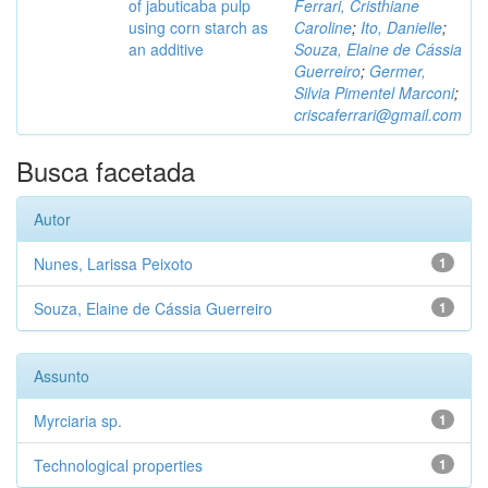
of jabuticaba pulp
Ferrari, Cristhiane
using corn starch as
Caroline
;
Ito, Danielle
;
an additive
Souza, Elaine de Cássia
Guerreiro
;
Germer,
Silvia Pimentel Marconi
;
criscaferrari@gmail.com
Busca facetada
Autor
Nunes, Larissa Peixoto
1
Souza, Elaine de Cássia Guerreiro
1
Assunto
Myrciaria sp.
1
Technological properties
1