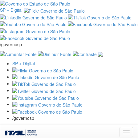
SP + Digital
/governosp
SP + Digital
/governosp
Skip
navigation