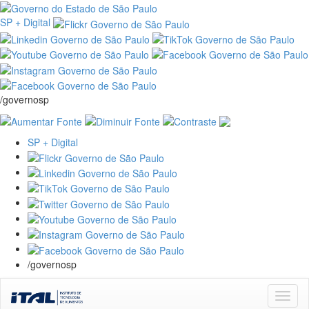
SP + Digital
/governosp
SP + Digital
/governosp
Skip
navigation