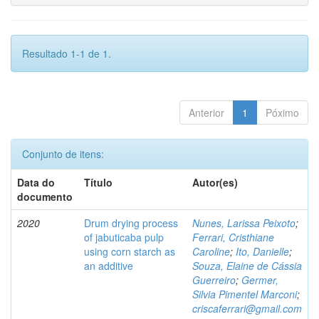
Resultado 1-1 de 1.
Anterior
1
Póximo
Conjunto de itens:
Data do
Título
Autor(es)
documento
2020
Drum drying process
Nunes, Larissa Peixoto
;
of jabuticaba pulp
Ferrari, Cristhiane
using corn starch as
Caroline
;
Ito, Danielle
;
an additive
Souza, Elaine de Cássia
Guerreiro
;
Germer,
Silvia Pimentel Marconi
;
criscaferrari@gmail.com