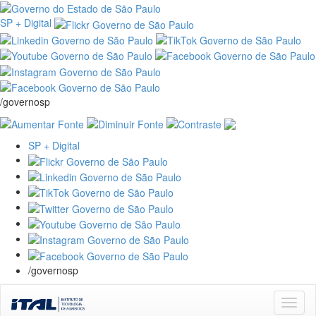
SP + Digital
/governosp
SP + Digital
/governosp
Skip
navigation