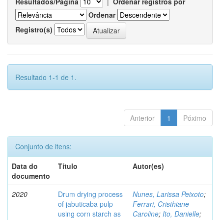
Resultados/Página
|
Ordenar registros por
Ordenar
Registro(s)
Resultado 1-1 de 1.
Anterior
1
Póximo
Conjunto de itens:
Data do
Título
Autor(es)
documento
2020
Drum drying process
Nunes, Larissa Peixoto
;
of jabuticaba pulp
Ferrari, Cristhiane
using corn starch as
Caroline
;
Ito, Danielle
;