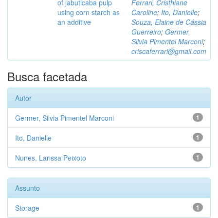
of jabuticaba pulp
Ferrari, Cristhiane
using corn starch as
Caroline
;
Ito, Danielle
;
an additive
Souza, Elaine de Cássia
Guerreiro
;
Germer,
Silvia Pimentel Marconi
;
criscaferrari@gmail.com
Busca facetada
Autor
Germer, Silvia Pimentel Marconi
1
Ito, Danielle
1
Nunes, Larissa Peixoto
1
Assunto
Storage
1