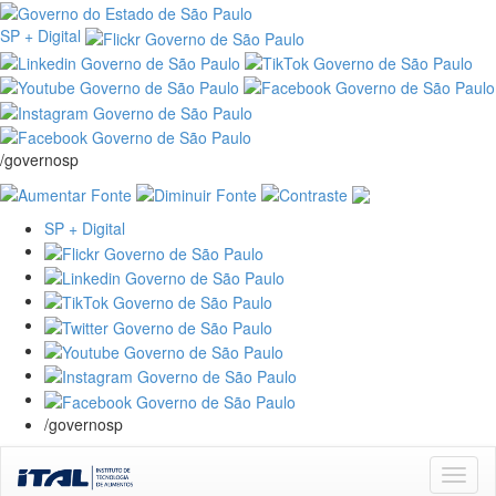
SP + Digital
/governosp
SP + Digital
/governosp
Skip
navigation