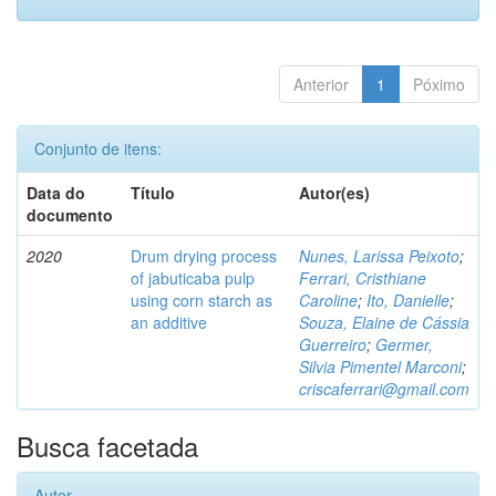
Anterior
1
Póximo
Conjunto de itens:
Data do
Título
Autor(es)
documento
2020
Drum drying process
Nunes, Larissa Peixoto
;
of jabuticaba pulp
Ferrari, Cristhiane
using corn starch as
Caroline
;
Ito, Danielle
;
an additive
Souza, Elaine de Cássia
Guerreiro
;
Germer,
Silvia Pimentel Marconi
;
criscaferrari@gmail.com
Busca facetada
Autor