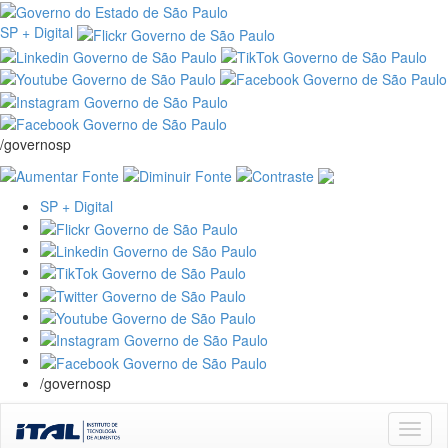
SP + Digital
/governosp
SP + Digital
/governosp
Skip
navigation