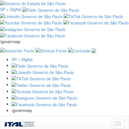
SP + Digital
/governosp
SP + Digital
/governosp
Skip
navigation