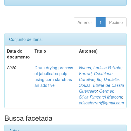
Anterior
1
Póximo
Conjunto de itens:
Data do
Título
Autor(es)
documento
2020
Drum drying process
Nunes, Larissa Peixoto
;
of jabuticaba pulp
Ferrari, Cristhiane
using corn starch as
Caroline
;
Ito, Danielle
;
an additive
Souza, Elaine de Cássia
Guerreiro
;
Germer,
Silvia Pimentel Marconi
;
criscaferrari@gmail.com
Busca facetada
Autor