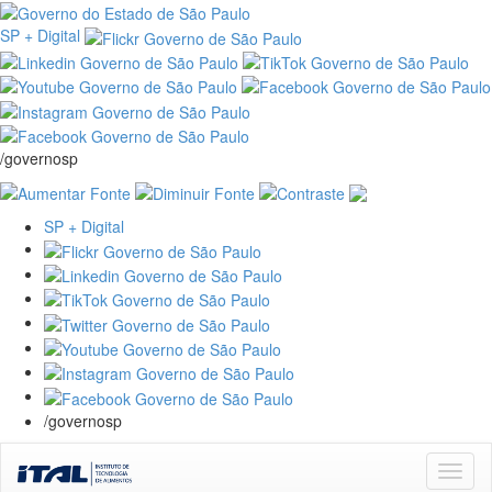
SP + Digital
/governosp
SP + Digital
/governosp
Skip
navigation