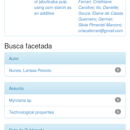
of jabuticaba pulp
Ferrari, Cristhiane
using corn starch as
Caroline
;
Ito, Danielle
;
an additive
Souza, Elaine de Cássia
Guerreiro
;
Germer,
Silvia Pimentel Marconi
;
criscaferrari@gmail.com
Busca facetada
Autor
Nunes, Larissa Peixoto
1
Assunto
Myrciaria sp.
1
Technological properties
1