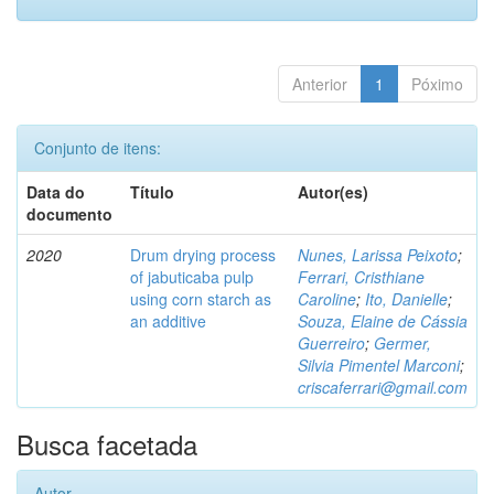
Anterior
1
Póximo
Conjunto de itens:
Data do
Título
Autor(es)
documento
2020
Drum drying process
Nunes, Larissa Peixoto
;
of jabuticaba pulp
Ferrari, Cristhiane
using corn starch as
Caroline
;
Ito, Danielle
;
an additive
Souza, Elaine de Cássia
Guerreiro
;
Germer,
Silvia Pimentel Marconi
;
criscaferrari@gmail.com
Busca facetada
Autor