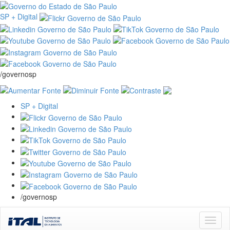
SP + Digital
/governosp
SP + Digital
/governosp
Skip
navigation