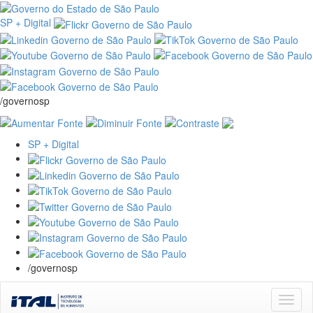
SP + Digital
/governosp
SP + Digital
/governosp
Skip
navigation