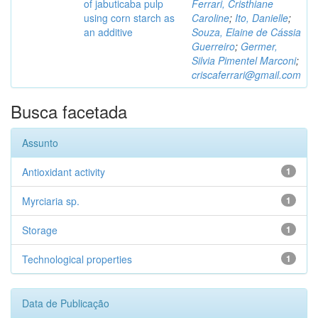
of jabuticaba pulp
Ferrari, Cristhiane
using corn starch as
Caroline
;
Ito, Danielle
;
an additive
Souza, Elaine de Cássia
Guerreiro
;
Germer,
Silvia Pimentel Marconi
;
criscaferrari@gmail.com
Busca facetada
Assunto
Antioxidant activity
1
Myrciaria sp.
1
Storage
1
Technological properties
1
Data de Publicação