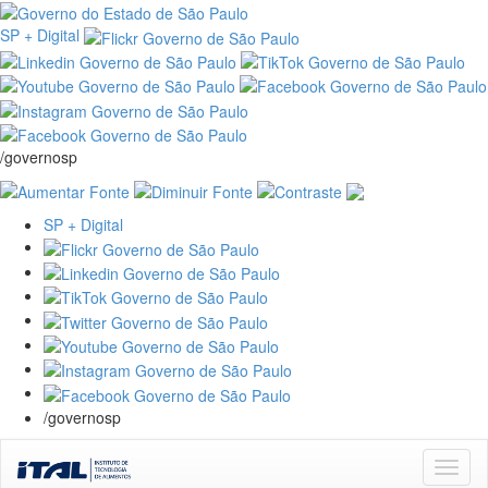
SP + Digital
/governosp
SP + Digital
/governosp
Skip
navigation