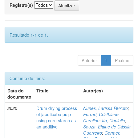
Registro(s)
Resultado 1-1 de 1.
Anterior
1
Póximo
Conjunto de itens:
Data do
Título
Autor(es)
documento
2020
Drum drying process
Nunes, Larissa Peixoto
;
of jabuticaba pulp
Ferrari, Cristhiane
using corn starch as
Caroline
;
Ito, Danielle
;
an additive
Souza, Elaine de Cássia
Guerreiro
;
Germer,