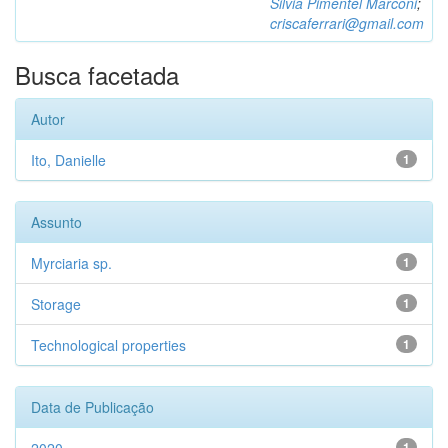
Silvia Pimentel Marconi
;
criscaferrari@gmail.com
Busca facetada
Autor
Ito, Danielle
1
Assunto
Myrciaria sp.
1
Storage
1
Technological properties
1
Data de Publicação
1