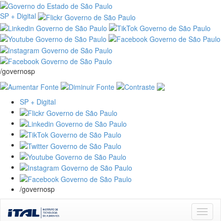
SP + Digital
/governosp
SP + Digital
/governosp
Skip
navigation