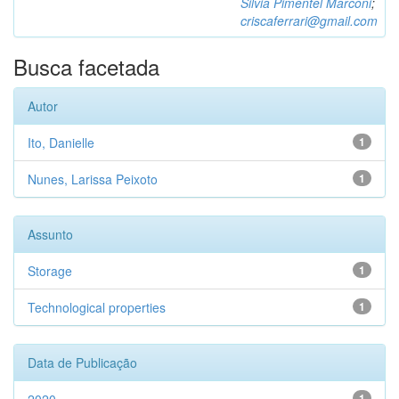
Silvia Pimentel Marconi
;
criscaferrari@gmail.com
Busca facetada
Autor
Ito, Danielle
1
Nunes, Larissa Peixoto
1
Assunto
Storage
1
Technological properties
1
Data de Publicação
1