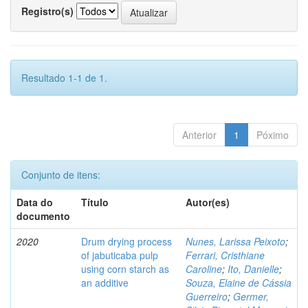
Registro(s)
Resultado 1-1 de 1.
Anterior
1
Póximo
Conjunto de itens:
Data do
Título
Autor(es)
documento
2020
Drum drying process
Nunes, Larissa Peixoto
;
of jabuticaba pulp
Ferrari, Cristhiane
using corn starch as
Caroline
;
Ito, Danielle
;
an additive
Souza, Elaine de Cássia
Guerreiro
;
Germer,