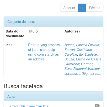
Anterior
1
Póximo
Conjunto de itens:
Data do
Título
Autor(es)
documento
2020
Drum drying process
Nunes, Larissa Peixoto
;
of jabuticaba pulp
Ferrari, Cristhiane
using corn starch as
Caroline
;
Ito, Danielle
;
an additive
Souza, Elaine de Cássia
Guerreiro
;
Germer,
Silvia Pimentel Marconi
;
criscaferrari@gmail.com
Busca facetada
Autor
Ferrari, Cristhiane Caroline
1