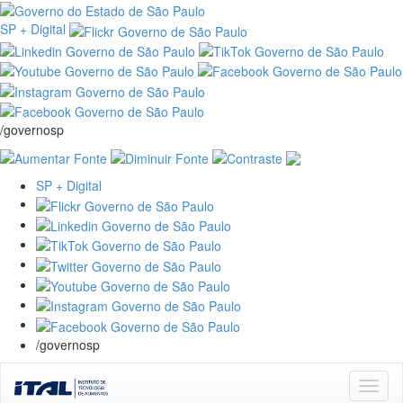
SP + Digital
/governosp
SP + Digital
/governosp
Skip
navigation