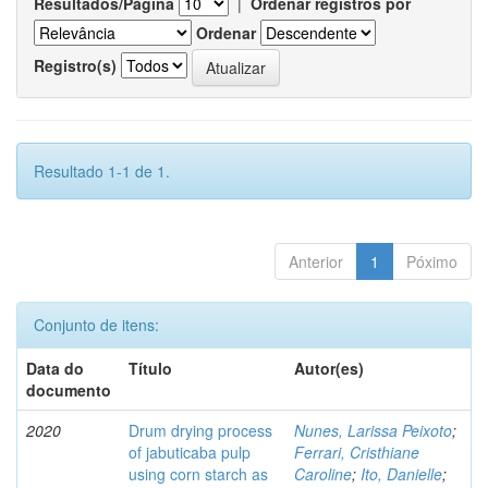
Resultados/Página
|
Ordenar registros por
Ordenar
Registro(s)
Resultado 1-1 de 1.
Anterior
1
Póximo
Conjunto de itens:
Data do
Título
Autor(es)
documento
2020
Drum drying process
Nunes, Larissa Peixoto
;
of jabuticaba pulp
Ferrari, Cristhiane
using corn starch as
Caroline
;
Ito, Danielle
;