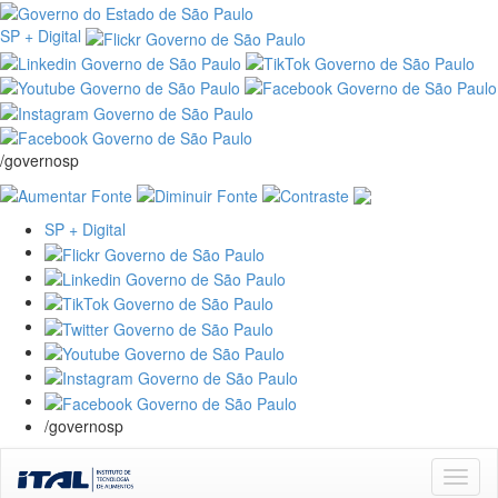
SP + Digital
/governosp
SP + Digital
/governosp
Skip
navigation