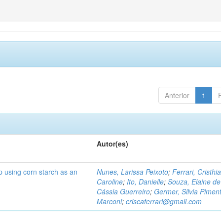
Anterior
1
Autor(es)
p using corn starch as an
Nunes, Larissa Peixoto
;
Ferrari, Cristhi
Caroline
;
Ito, Danielle
;
Souza, Elaine de
Cássia Guerreiro
;
Germer, Silvia Piment
Marconi
;
criscaferrari@gmail.com