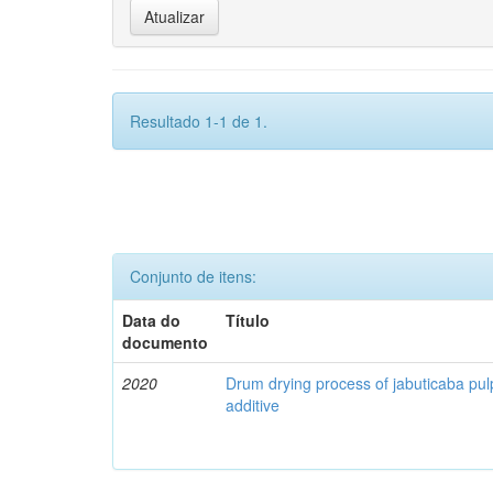
Resultado 1-1 de 1.
Conjunto de itens:
Data do
Título
documento
2020
Drum drying process of jabuticaba pul
additive