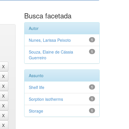
Busca facetada
Autor
Nunes, Larissa Peixoto
1
Souza, Elaine de Cássia
1
Guerreiro
Assunto
Shelf life
1
Sorption isotherms
1
Storage
1