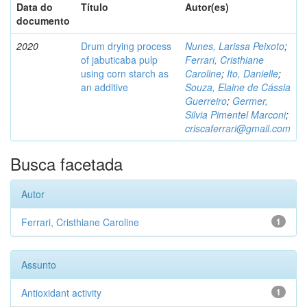
Data do
Título
Autor(es)
documento
2020
Drum drying process
Nunes, Larissa Peixoto
;
of jabuticaba pulp
Ferrari, Cristhiane
using corn starch as
Caroline
;
Ito, Danielle
;
an additive
Souza, Elaine de Cássia
Guerreiro
;
Germer,
Silvia Pimentel Marconi
;
criscaferrari@gmail.com
Busca facetada
Autor
Ferrari, Cristhiane Caroline
1
Assunto
Antioxidant activity
1