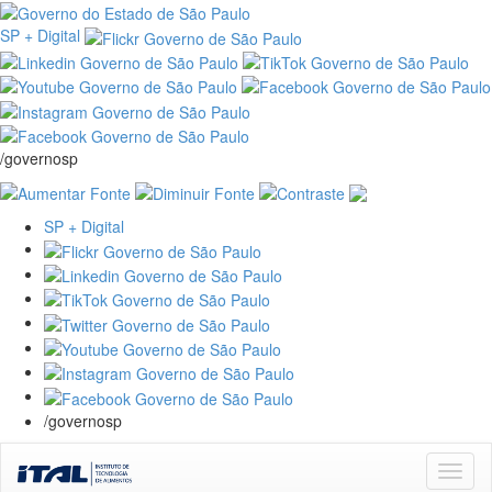
SP + Digital
/governosp
SP + Digital
/governosp
Skip
navigation