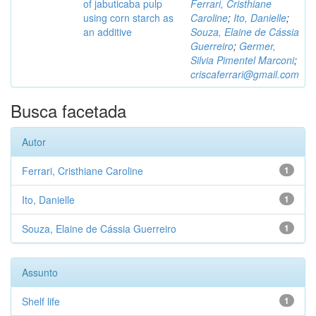
of jabuticaba pulp
Ferrari, Cristhiane
using corn starch as
Caroline
;
Ito, Danielle
;
an additive
Souza, Elaine de Cássia
Guerreiro
;
Germer,
Silvia Pimentel Marconi
;
criscaferrari@gmail.com
Busca facetada
Autor
Ferrari, Cristhiane Caroline
1
Ito, Danielle
1
Souza, Elaine de Cássia Guerreiro
1
Assunto
Shelf life
1