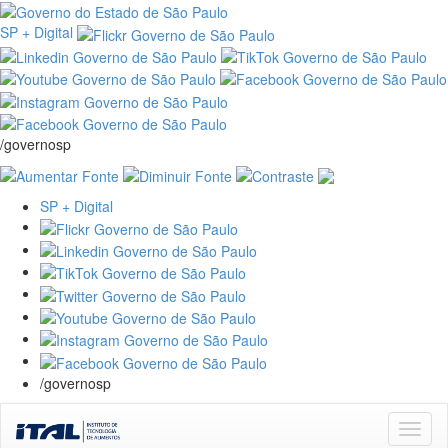
SP + Digital
/governosp
SP + Digital
/governosp
Skip
navigation