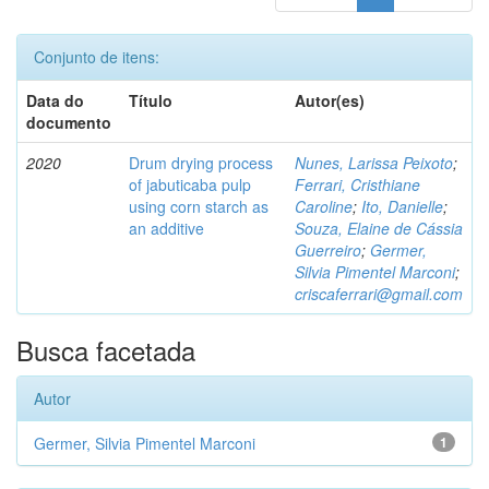
Conjunto de itens:
Data do
Título
Autor(es)
documento
2020
Drum drying process
Nunes, Larissa Peixoto
;
of jabuticaba pulp
Ferrari, Cristhiane
using corn starch as
Caroline
;
Ito, Danielle
;
an additive
Souza, Elaine de Cássia
Guerreiro
;
Germer,
Silvia Pimentel Marconi
;
criscaferrari@gmail.com
Busca facetada
Autor
Germer, Silvia Pimentel Marconi
1