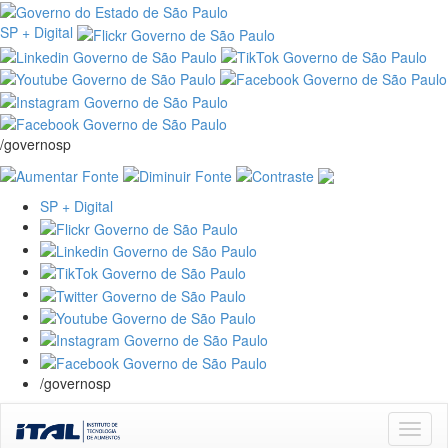
SP + Digital
/governosp
SP + Digital
/governosp
Skip
navigation