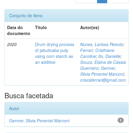
Conjunto de itens:
Data do
Título
Autor(es)
documento
2020
Drum drying process
Nunes, Larissa Peixoto
;
of jabuticaba pulp
Ferrari, Cristhiane
using corn starch as
Caroline
;
Ito, Danielle
;
an additive
Souza, Elaine de Cássia
Guerreiro
;
Germer,
Silvia Pimentel Marconi
;
criscaferrari@gmail.com
Busca facetada
Autor
Germer, Silvia Pimentel Marconi
1