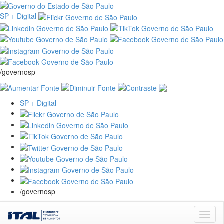
SP + Digital
/governosp
SP + Digital
/governosp
Skip
navigation