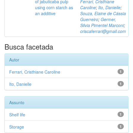
of jabuticaba pulp
Ferrari, Cristhiane
using corn starch as
Caroline
;
Ito, Danielle
;
an additive
Souza, Elaine de Cássia
Guerreiro
;
Germer,
Silvia Pimentel Marconi
;
criscaferrari@gmail.com
Busca facetada
Autor
Ferrari, Cristhiane Caroline
1
Ito, Danielle
1
Assunto
Shelf life
1
Storage
1