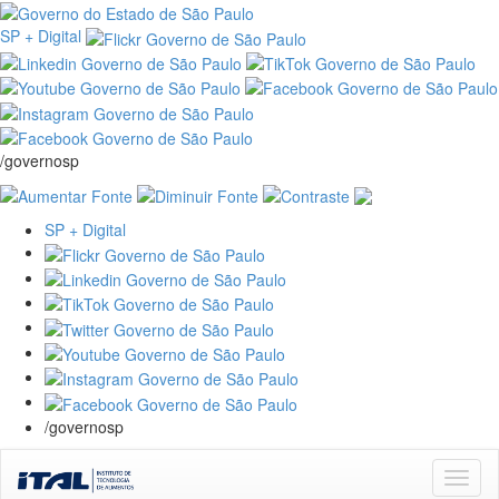
SP + Digital
/governosp
SP + Digital
/governosp
Skip
navigation