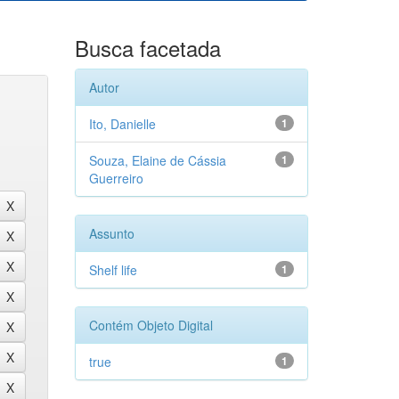
Busca facetada
Autor
Ito, Danielle
1
Souza, Elaine de Cássia
1
Guerreiro
Assunto
Shelf life
1
Contém Objeto Digital
true
1