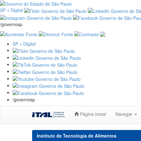
SP + Digital
/governosp
SP + Digital
/governosp
Skip
Página inicial
Navegar
navigation
Instituto de Tecnologia de Alimentos