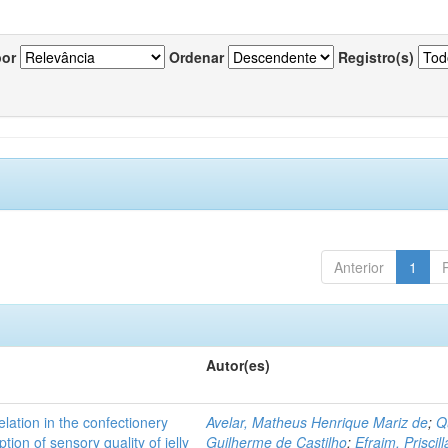
por
Ordenar
Registro(s)
Anterior
1
Autor(es)
lation in the confectionery
Avelar, Matheus Henrique Mariz de
;
Q
tion of sensory quality of jelly
Guilherme de Castilho
;
Efraim, Priscill