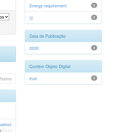
Energy requirement
1
|||
1
Data de Publicação
2020
1
Contém Objeto Digital
true
1
Póximo
ueiroz,
a
;
;
;
;
;