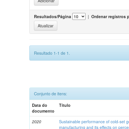
Resultados/Página
|
Ordenar registros 
Resultado 1-1 de 1.
Conjunto de itens:
Data do
Título
documento
2020
Sustainable performance of cold-set ge
manufacturing and its effects on percep