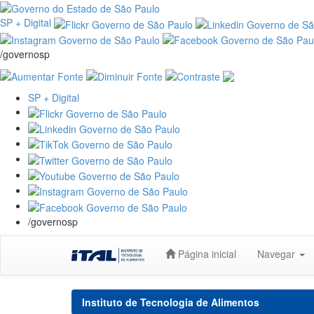
SP + Digital
/governosp
SP + Digital
/governosp
Skip
Página inicial
Navegar
navigation
Instituto de Tecnologia de Alimentos