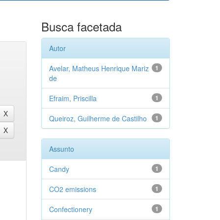
Busca facetada
Autor
Avelar, Matheus Henrique Mariz
1
de
Efraim, Priscilla
1
Queiroz, Guilherme de Castilho
1
Assunto
Candy
1
CO2 emissions
1
Confectionery
1