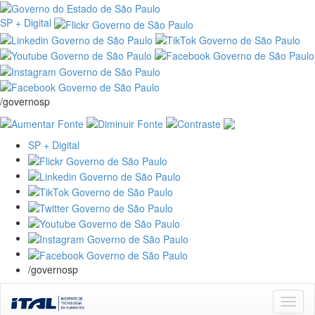
SP + Digital
/governosp
SP + Digital
/governosp
Skip
navigation