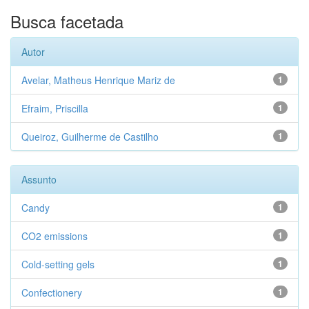
Busca facetada
Autor
Avelar, Matheus Henrique Mariz de
1
Efraim, Priscilla
1
Queiroz, Guilherme de Castilho
1
Assunto
Candy
1
CO2 emissions
1
Cold-setting gels
1
Confectionery
1