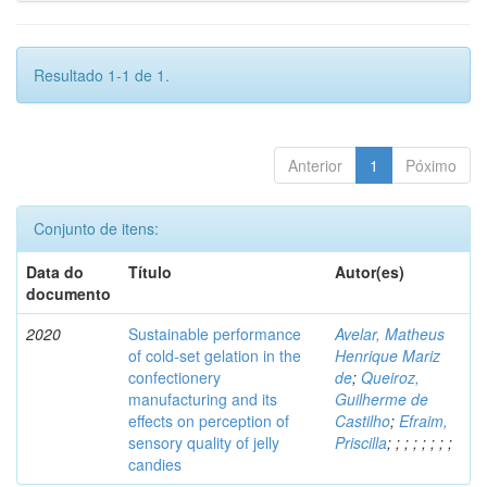
Resultado 1-1 de 1.
Anterior
1
Póximo
Conjunto de itens:
Data do
Título
Autor(es)
documento
2020
Sustainable performance
Avelar, Matheus
of cold-set gelation in the
Henrique Mariz
confectionery
de
;
Queiroz,
manufacturing and its
Guilherme de
effects on perception of
Castilho
;
Efraim,
sensory quality of jelly
Priscilla
;
;
;
;
;
;
;
;
candies