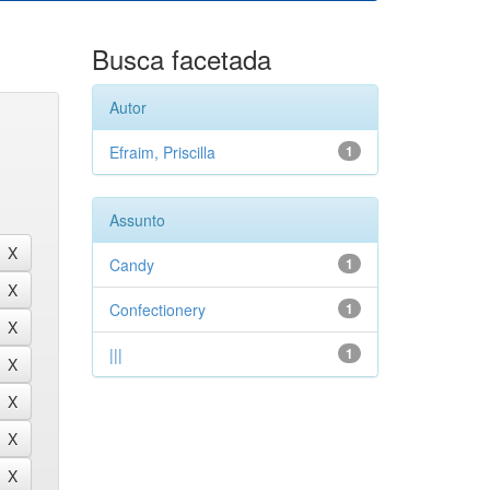
Busca facetada
Autor
Efraim, Priscilla
1
Assunto
Candy
1
Confectionery
1
|||
1