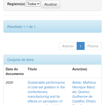
Registro(s)
Resultado 1-1 de 1.
Anterior
1
Póximo
Conjunto de itens:
Data do
Título
Autor(es)
documento
2020
Sustainable performance
Avelar, Matheus
of cold-set gelation in the
Henrique Mariz
confectionery
de
;
Queiroz,
manufacturing and its
Guilherme de
effects on perception of
Castilho
;
Efraim,