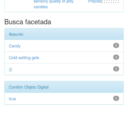
sensory quality of jelly
Priscilla
;
;
;
;
;
;
;
;
candies
Busca facetada
Assunto
Candy
1
Cold-setting gels
1
|||
1
Contém Objeto Digital
true
1