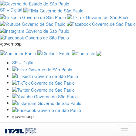
SP + Digital
/governosp
SP + Digital
/governosp
Skip
navigation