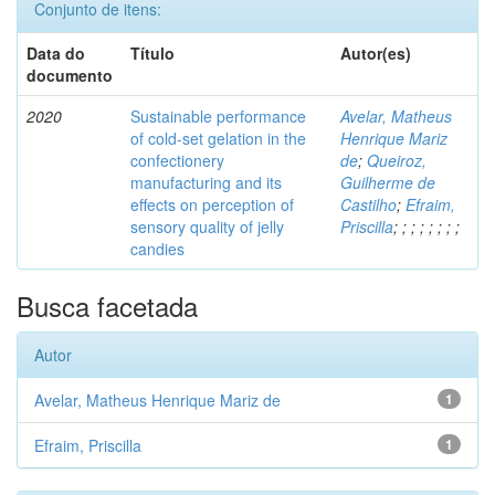
Conjunto de itens:
Data do
Título
Autor(es)
documento
2020
Sustainable performance
Avelar, Matheus
of cold-set gelation in the
Henrique Mariz
confectionery
de
;
Queiroz,
manufacturing and its
Guilherme de
effects on perception of
Castilho
;
Efraim,
sensory quality of jelly
Priscilla
;
;
;
;
;
;
;
;
candies
Busca facetada
Autor
Avelar, Matheus Henrique Mariz de
1
Efraim, Priscilla
1