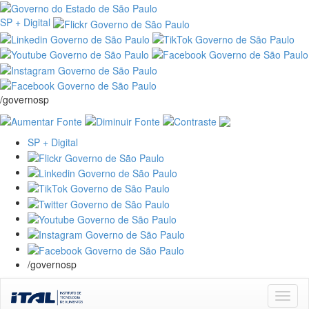
SP + Digital
/governosp
SP + Digital
/governosp
Skip
navigation