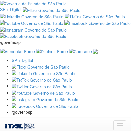
SP + Digital
/governosp
SP + Digital
/governosp
Skip
navigation