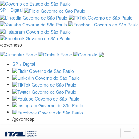
SP + Digital
/governosp
SP + Digital
/governosp
Skip
navigation