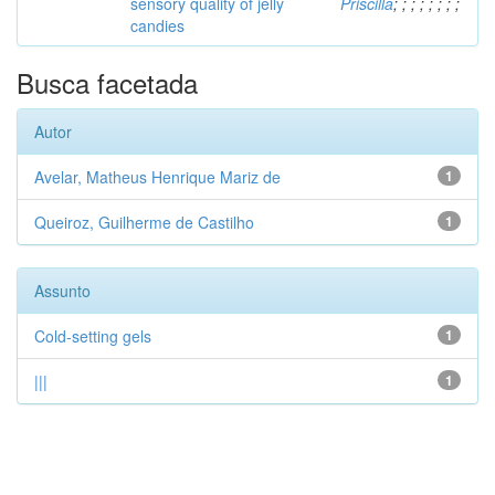
sensory quality of jelly
Priscilla
;
;
;
;
;
;
;
;
candies
Busca facetada
Autor
Avelar, Matheus Henrique Mariz de
1
Queiroz, Guilherme de Castilho
1
Assunto
Cold-setting gels
1
|||
1