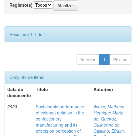
Registro(s)
Resultado 1-1 de 1.
Anterior
1
Póximo
Conjunto de itens:
Data do
Título
Autor(es)
documento
2020
Sustainable performance
Avelar, Matheus
of cold-set gelation in the
Henrique Mariz
confectionery
de
;
Queiroz,
manufacturing and its
Guilherme de
effects on perception of
Castilho
;
Efraim,